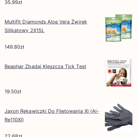
35.99
zł
Multifit Diamonds Aloe Vera Żwirek
Silikatowy 2X15L
149.80
zł
Beaphar Zbadaj Kleszcza Tick Test
19.50
zł
Jaxon Rękawiczki Do Filetowania Xl (Aj-
Re110Xl)
22.68
zł