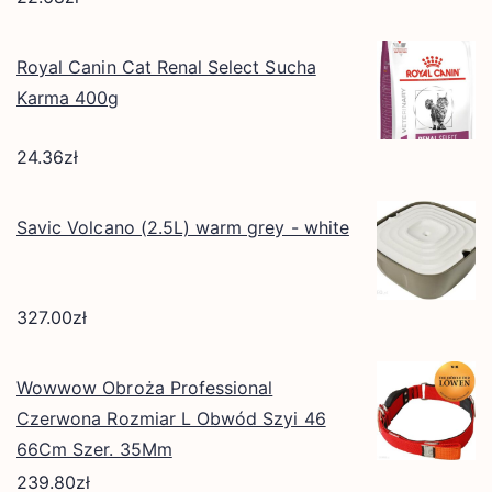
Royal Canin Cat Renal Select Sucha
Karma 400g
24.36
zł
Savic Volcano (2.5L) warm grey - white
327.00
zł
Wowwow Obroża Professional
Czerwona Rozmiar L Obwód Szyi 46
66Cm Szer. 35Mm
239.80
zł