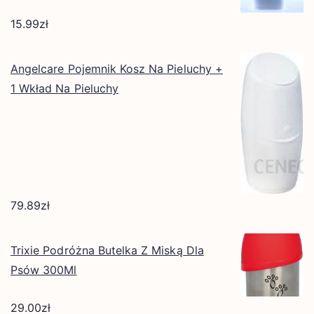
15.99
zł
Angelcare Pojemnik Kosz Na Pieluchy +
1 Wkład Na Pieluchy
79.89
zł
Trixie Podróżna Butelka Z Miską Dla
Psów 300Ml
29.00
zł