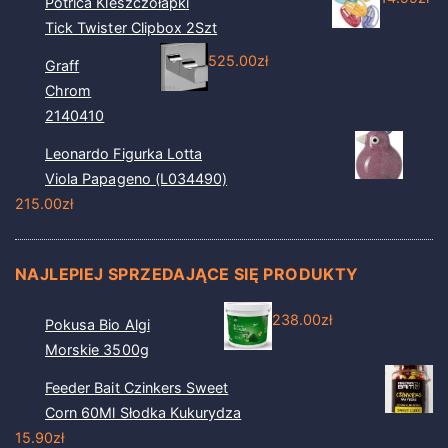
Potrica Kleszczołapki
Tick Twister Clipbox 2Szt
525.00
zł
Graff
Chrom
2140410
Leonardo Figurka Lotta
Viola Papageno (L034490)
215.00
zł
NAJLEPIEJ SPRZEDAJĄCE SIĘ PRODUKTY
238.00
zł
Pokusa Bio Algi
Morskie 3500g
Feeder Bait Czinkers Sweet
Corn 60Ml Słodka Kukurydza
15.90
zł