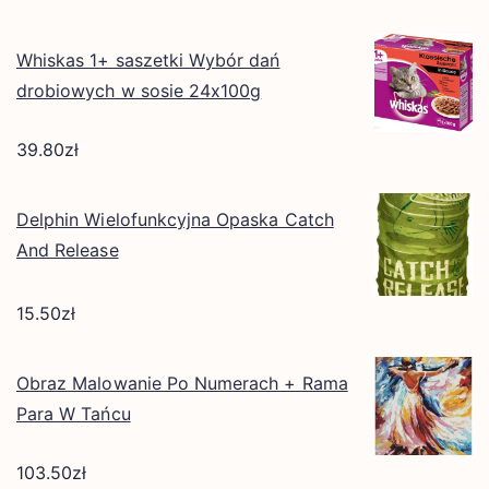
Whiskas 1+ saszetki Wybór dań
drobiowych w sosie 24x100g
39.80
zł
Delphin Wielofunkcyjna Opaska Catch
And Release
15.50
zł
Obraz Malowanie Po Numerach + Rama
Para W Tańcu
103.50
zł