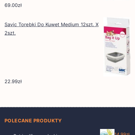
69.00
zł
Savic Torebki Do Kuwet Medium 12szt. X
2szt.
22.99
zł
POLECANE PRODUKTY
14.99
zł