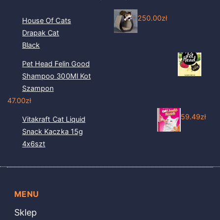
250.00
zł
House Of Cats
Drapak Cat
Black
Pet Head Felin Good
Shampoo 300Ml Kot
Szampon
47.00
zł
59.49
zł
Vitakraft Cat Liquid
Snack Kaczka 15g
4x6szt
MENU
Sklep