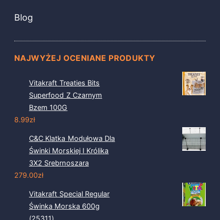
Blog
NAJWYŻEJ OCENIANE PRODUKTY
Vitakraft Treaties Bits
Superfood Z Czarnym
Bzem 100G
8.99
zł
C&C Klatka Modułowa Dla
Świnki Morskiej I Królika
3X2 Srebrnoszara
279.00
zł
Vitakraft Special Regular
Świnka Morska 600g
(25311)