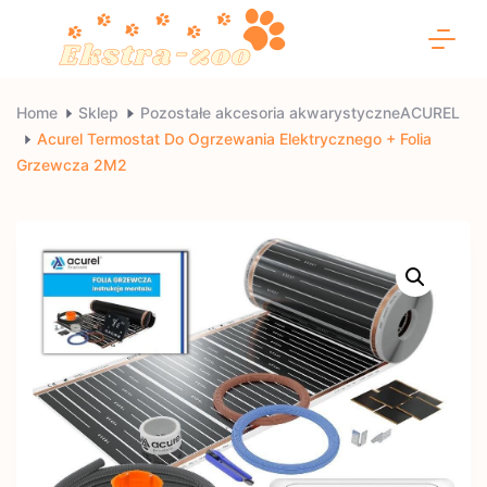
Skip
to
content
Ekstra-
Home
Sklep
Pozostałe akcesoria akwarystyczneACUREL
Acurel Termostat Do Ogrzewania Elektrycznego + Folia
zoo
Grzewcza 2M2