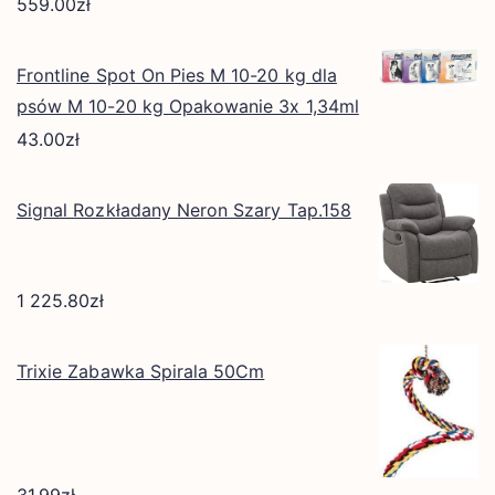
559.00
zł
Frontline Spot On Pies M 10-20 kg dla
psów M 10-20 kg Opakowanie 3x 1,34ml
43.00
zł
Signal Rozkładany Neron Szary Tap.158
1 225.80
zł
Trixie Zabawka Spirala 50Cm