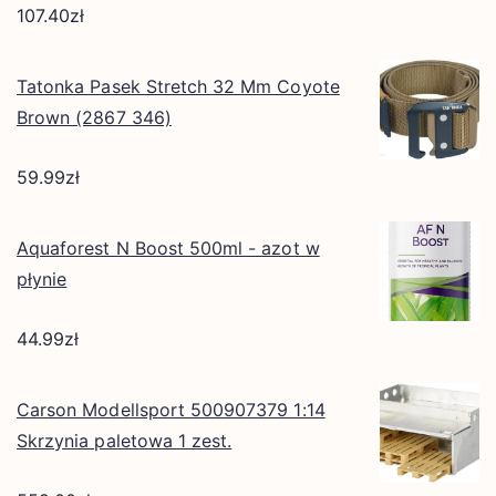
107.40
zł
Tatonka Pasek Stretch 32 Mm Coyote
Brown (2867 346)
59.99
zł
Aquaforest N Boost 500ml - azot w
płynie
44.99
zł
Carson Modellsport 500907379 1:14
Skrzynia paletowa 1 zest.