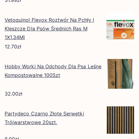
31.99
zł
Vetoquinol Flevox Roztwór Na Pchły I
Kleszcze Dla Psów Średnich Ras M
1X1,34Ml
12.70
zł
Hobby Worki Na Odchody Dla Psa Leśne
Kompostowalne 100Szt
32.00
zł
Partydeco Czarno Złote Serwetki
Trójwarstwowe 20szt.
6.00
zł