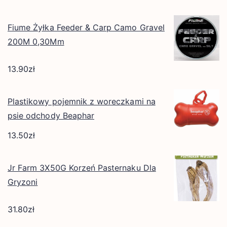
Fiume Żyłka Feeder & Carp Camo Gravel
200M 0,30Mm
13.90
zł
Plastikowy pojemnik z woreczkami na
psie odchody Beaphar
13.50
zł
Jr Farm 3X50G Korzeń Pasternaku Dla
Gryzoni
31.80
zł