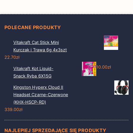
POLECANE PRODUKTY
Vitakraft Cat Stick Mini
Kurczak i Trawa 6g 4x3szt
22.70
zł
10.00
zł
Vitakraft Kot Liquid-
Snack Ryba 6X15G
Kingston Hyperx Cloud II
Headset Czarne-Czerwone
(KHX-HSCP-RD)
339.00
zł
NAJLEPIEJ SPRZEDAJĄCE SIĘ PRODUKTY