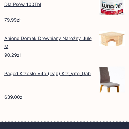
Dla Psów 100Tbl
79.99
zł
Anione Domek Drewniany Narożny Jule
M
90.29
zł
Paged Krzesło Vito (Dąb) Krz_Vito_Dab
639.00
zł