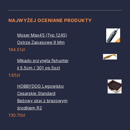
NAJWYŻEJ OCENIANE PRODUKTY
Moser Max45 (Typ 1245)
Ostrze Zapasowe 9 Mm
184.51
zł
Mikado przynęta fishunter
ii 5.5cm / 301 op.5szt
1.65
zł
HOBBYDOG Legowisko
Cesarskie Standard
Beżowy skaj z brązowym
środkiem R2
130.70
zł