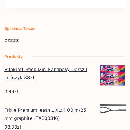
Sprawdź Także
zzzzz
Produkty
Vitakraft Stick Mini Kabanosy Dorsz I
Tuńczyk 3Szt.
3.99
zł
Trixie Premium leash L XL: 1 00 m/25
mm graphite (TX200316)
93.00
zł