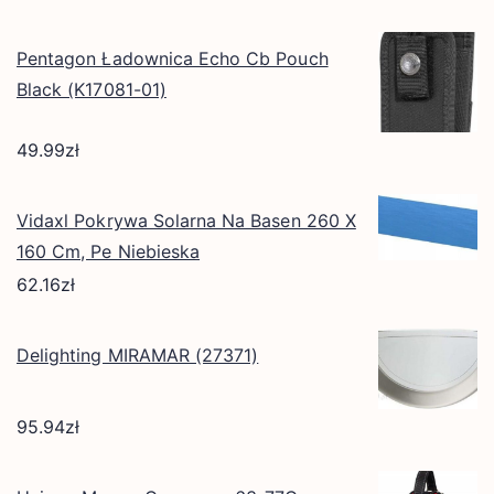
Pentagon Ładownica Echo Cb Pouch
Black (K17081-01)
49.99
zł
Vidaxl Pokrywa Solarna Na Basen 260 X
160 Cm, Pe Niebieska
62.16
zł
Delighting MIRAMAR (27371)
95.94
zł