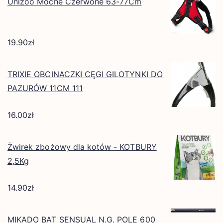
Unizoo Mocne Czerwone 63-77Cm
19.90
zł
TRIXIE OBCINACZKI CĘGI GILOTYNKI DO
PAZURÓW 11CM 111
16.00
zł
Żwirek zbożowy dla kotów - KOTBURY
2,5Kg
14.90
zł
MIKADO BAT SENSUAL N.G. POLE 600