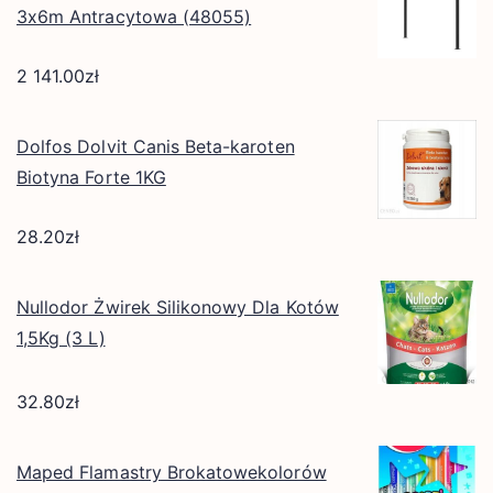
3x6m Antracytowa (48055)
2 141.00
zł
Dolfos Dolvit Canis Beta-karoten
Biotyna Forte 1KG
28.20
zł
Nullodor Żwirek Silikonowy Dla Kotów
1,5Kg (3 L)
32.80
zł
Maped Flamastry Brokatowekolorów