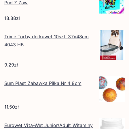
Pud Z Zaw
18.88
zł
Trixie Torby do kuwet 10szt. 37x48cm
4043 HB
9.29
zł
Sum Plast Zabawka Piłka Nr 4 8cm
11.50
zł
Eurowet Vita-Wet Junior/Adult Witaminy