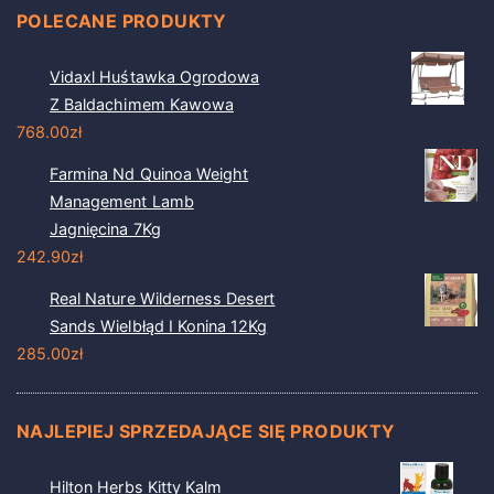
POLECANE PRODUKTY
Vidaxl Huśtawka Ogrodowa
Z Baldachimem Kawowa
768.00
zł
Farmina Nd Quinoa Weight
Management Lamb
Jagnięcina 7Kg
242.90
zł
Real Nature Wilderness Desert
Sands Wielbłąd I Konina 12Kg
285.00
zł
NAJLEPIEJ SPRZEDAJĄCE SIĘ PRODUKTY
Hilton Herbs Kitty Kalm