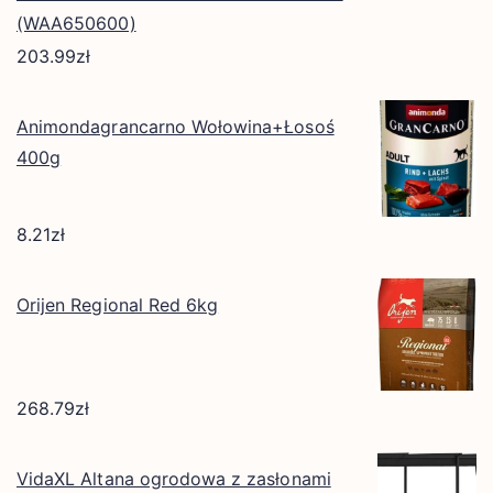
(WAA650600)
203.99
zł
Animondagrancarno Wołowina+Łosoś
400g
8.21
zł
Orijen Regional Red 6kg
268.79
zł
VidaXL Altana ogrodowa z zasłonami