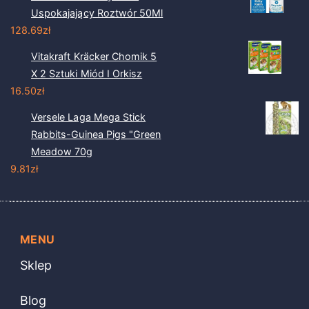
Uspokajający Roztwór 50Ml
128.69
zł
Vitakraft Kräcker Chomik 5
X 2 Sztuki Miód I Orkisz
16.50
zł
Versele Laga Mega Stick
Rabbits-Guinea Pigs "Green
Meadow 70g
9.81
zł
MENU
Sklep
Blog