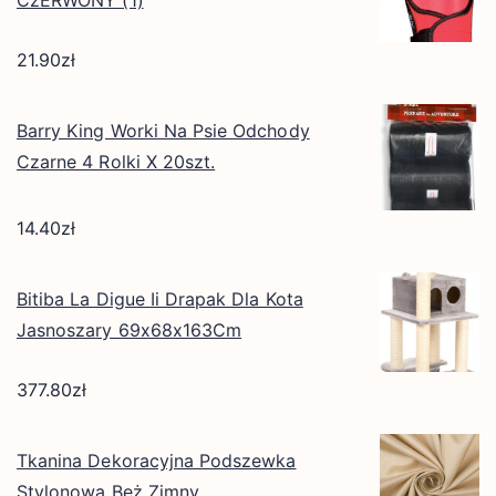
CzERWONY (1)
21.90
zł
Barry King Worki Na Psie Odchody
Czarne 4 Rolki X 20szt.
14.40
zł
Bitiba La Digue Ii Drapak Dla Kota
Jasnoszary 69x68x163Cm
377.80
zł
Tkanina Dekoracyjna Podszewka
Stylonowa Beż Zimny