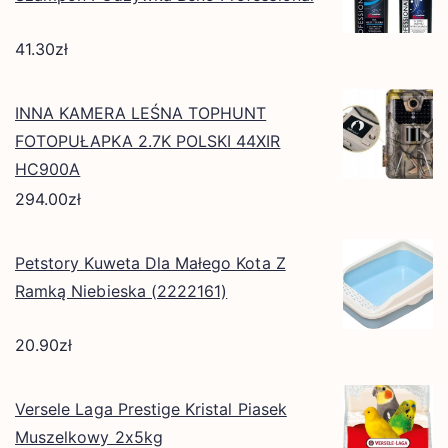
41.30
zł
INNA KAMERA LEŚNA TOPHUNT
FOTOPUŁAPKA 2.7K POLSKI 44XIR
HC900A
294.00
zł
Petstory Kuweta Dla Małego Kota Z
Ramką Niebieska (2222161)
20.90
zł
Versele Laga Prestige Kristal Piasek
Muszelkowy 2x5kg