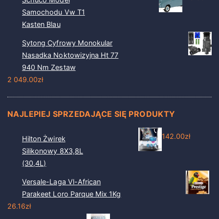
Samochodu Vw T1
Kasten Blau
Sytong Cyfrowy Monokular
Nasadka Noktowizyjna Ht 77
940 Nm Zestaw
2 049.00
zł
NAJLEPIEJ SPRZEDAJĄCE SIĘ PRODUKTY
142.00
zł
Hilton Żwirek
Silikonowy 8X3,8L
(30,4L)
Versale-Laga Vl-African
Parakeet Loro Parque Mix 1Kg
26.16
zł