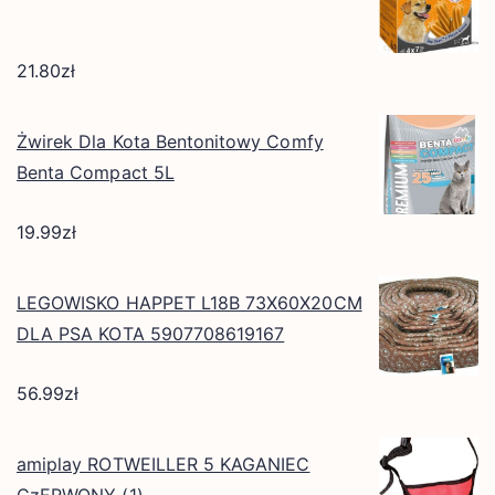
21.80
zł
Żwirek Dla Kota Bentonitowy Comfy
Benta Compact 5L
19.99
zł
LEGOWISKO HAPPET L18B 73X60X20CM
DLA PSA KOTA 5907708619167
56.99
zł
amiplay ROTWEILLER 5 KAGANIEC