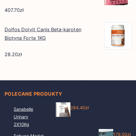
407.70
zł
Dolfos Dolvit Canis Beta-karoten
Biotyna Forte 1KG
28.20
zł
POLECANE PRODUKTY
284.40
zł
Sanabelle
Urinary
2X10Kg
179.00
zł
Schuco Model