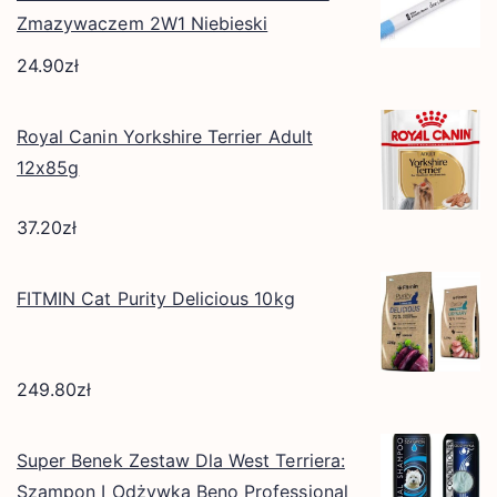
Zmazywaczem 2W1 Niebieski
24.90
zł
Royal Canin Yorkshire Terrier Adult
12x85g
37.20
zł
FITMIN Cat Purity Delicious 10kg
249.80
zł
Super Benek Zestaw Dla West Terriera:
Szampon I Odżywka Beno Professional