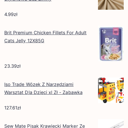
4.99
zł
Brit Premium Chicken Fillets For Adult
Cats Jelly 12X85G
23.39
zł
Iso Trade Wózek Z Narzędziami
Warsztat Dla Dzieci xl Zł - Zabawka
127.61
zł
Sew Mate Pisak Krawiecki Marker Ze