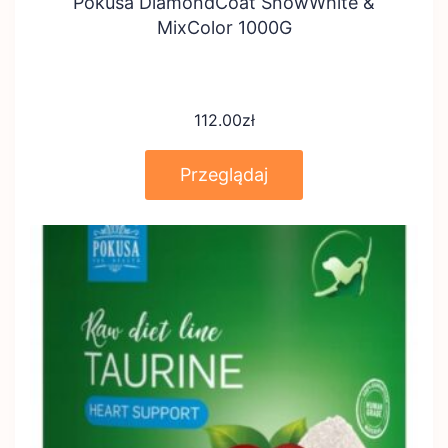
Pokusa DiamondCoat SnowWhite &
MixColor 1000G
112.00
zł
Przeglądaj