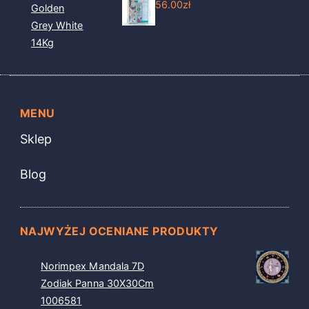
56.00
zł
Golden
Grey White
14Kg
MENU
Sklep
Blog
NAJWYŻEJ OCENIANE PRODUKTY
Norimpex Mandala 7D
Zodiak Panna 30X30Cm
1006581