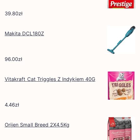
39.80
zł
Makita DCL180Z
96.00
zł
Vitakraft Cat Triggles Z Indykiem 40G
4.46
zł
Orijen Small Breed 2X4,5Kg