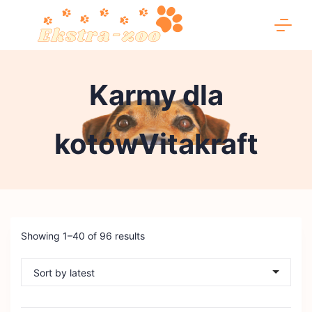
Skip
to
content
Ekstra-
Karmy dla
zoo
kotówVitakraft
Showing 1–40 of 96 results