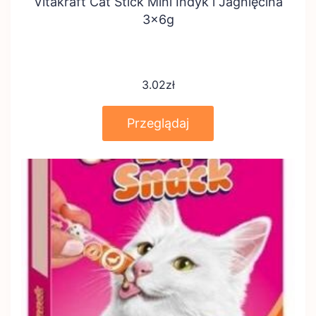
Vitakraft Cat Stick Mini Indyk i Jagnięcina
3x6g
3.02
zł
Przeglądaj